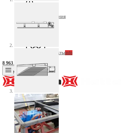
Компания
О нас
FAQ’s
Вакансии
Контакты
info
8 963 848 18 88
Меню