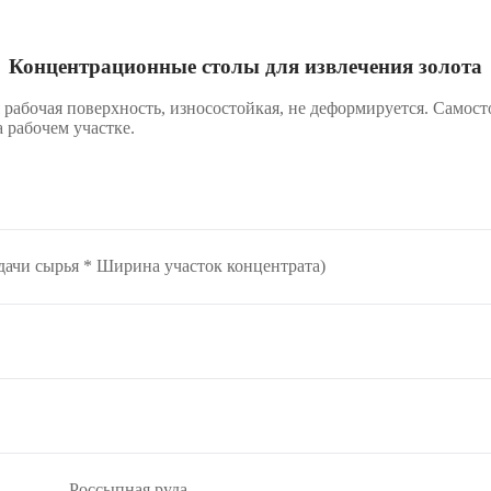
Концентрационные столы для извлечения золота
абочая поверхность, износостойкая, не деформируется. Самосто
а рабочем участке.
дачи сырья * Ширина участок концентрата)
Россыпная руда