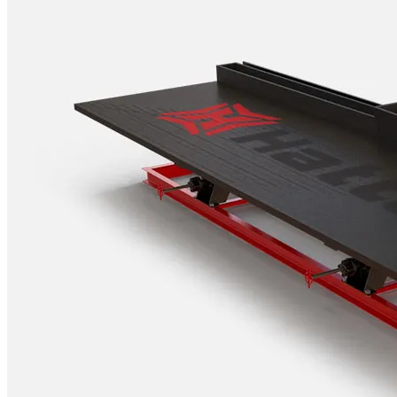
Мох старательский
С подложкой
Без подложки
Оснастка
Лотки старательские
Тигли и изложницы
СПЕЦТЕХНИКА
Автовышки
Вилочные погрузчики
Фронтальные погрузчики