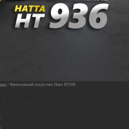
чики
/
Фронтальный погрузчик Hatta HT936
a HT936
г
м