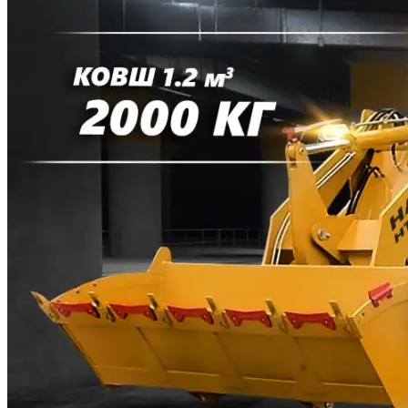
Мох старательский
С подложкой
Без подложки
Оснастка
Лотки старательские
Тигли и изложницы
СПЕЦТЕХНИКА
Автовышки
Вилочные погрузчики
Фронтальные погрузчики