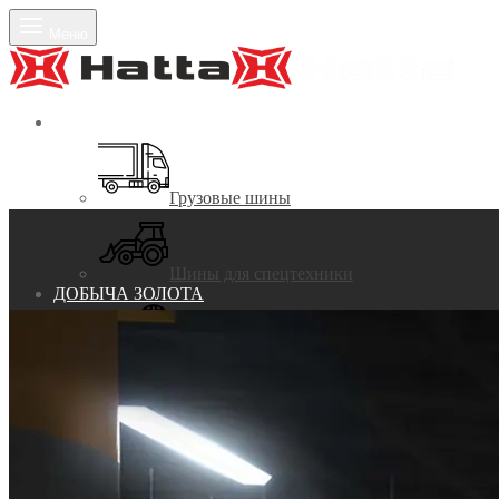
Меню
ШИНЫ
Грузовые шины
Шины для спецтехники
ДОБЫЧА ЗОЛОТА
КОНЦЕНТРАЦИОННЫЕ СТОЛЫ
Покрытия шлюзовые
Ковры дражные
НОВИНКА
Трава Тюльпан
от 1 п.м.