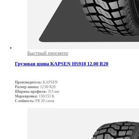
Быстрый просмотр
Грузовая шина KAPSEN HS918 12.00 R20
Производитель:
KAPSEN
Размер шины:
12.00 R20
Ширина профиля:
313 мм
Маркировка:
156/153 K
Слойность:
PR 20 слоев