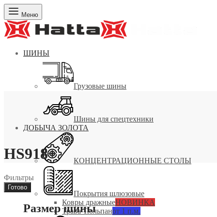
Меню
ШИНЫ
Грузовые шины
Шины для спецтехники
ДОБЫЧА ЗОЛОТА
HS918+
КОНЦЕНТРАЦИОННЫЕ СТОЛЫ
Фильтры
Готово
Покрытия шлюзовые
Ковры дражные
НОВИНКА
Размер шины
Трава Тюльпан
от 1 п.м.