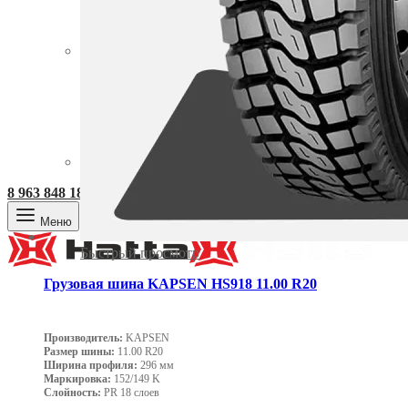
Компания
О нас
FAQ’s
Вакансии
Контакты
info
8 963 848 18 88
Меню
Быстрый просмотр
Грузовая шина KAPSEN HS918 11.00 R20
Производитель:
KAPSEN
Размер шины:
11.00 R20
Ширина профиля:
296 мм
Маркировка:
152/149 K
Слойность:
PR 18 слоев