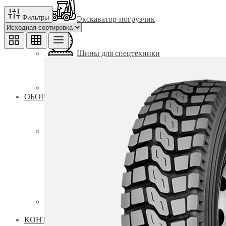
Фильтры
Экскаватор-погрузчик
Шины для спецтехники
Кондиционеры для спецтехники
КЛИМАТ
ОБОРУДОВАНИЕ
Промышленное оборудование
Щековые дробилки
Запчасти и комплектующие для дробилок
Столы концентрационные СКО
Виброгрохот
Лазерная обработка металла
Лазерные очистители металла
КОНТАКТЫ