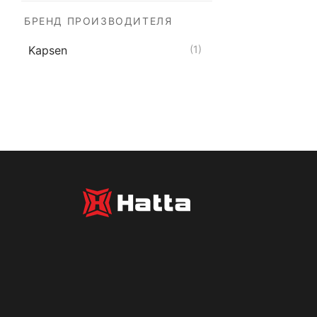
HS102 315/80 
БРЕНД ПРОИЗВОДИТЕЛЯ
Производитель:
KA
Размер шины:
315/
Kapsen
(1)
Ширина профиля:
3
Маркировка:
157/1
Слойность:
PR 20 с