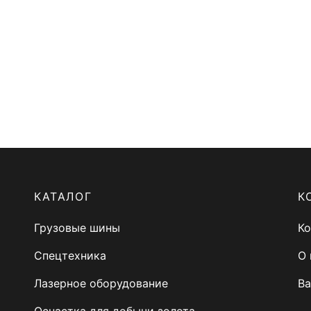
R22.5
PSEN
80 R22.5
12 мм
53 L
лоев
КАТАЛОГ
К
Грузовые шины
Ко
Cпецтехника
О 
Лазерное оборудование
Ва