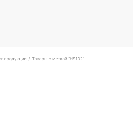
ог продукции
/
Товары с меткой “HS102”
а KAPSEN