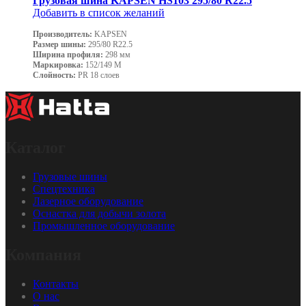
Грузовая шина KAPSEN HS103 295/80 R22.5
Добавить в список желаний
Производитель:
KAPSEN
Размер шины:
295/80 R22.5
Ширина профиля:
298 мм
Маркировка:
152/149 M
Слойность:
PR 18 слоев
Каталог
Грузовые шины
Cпецтехника
Лазерное оборудование
Оснастка для добычи золота
Промышленное оборудование
Компания
Контакты
О нас