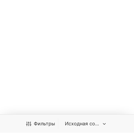
Импульсный аппарат лазерной очистки
металла HATTA QRB 300W
2 530 000
₽
Фильтры
Источник:
QCW Импульсный
Мощность:
300 Вт